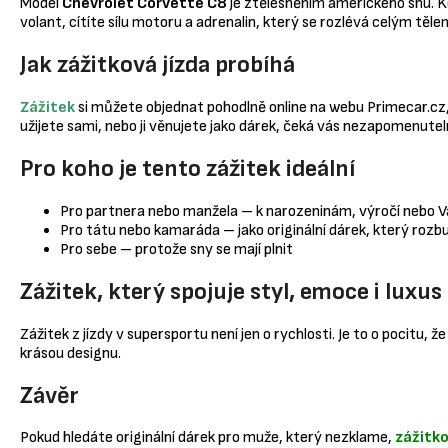
Model
Chevrolet Corvette C8
je ztělesněním amerického snu. Ko
volant, cítíte sílu motoru a adrenalin, který se rozlévá celým těl
Jak zážitková jízda probíhá
Zážitek
si můžete objednat pohodlně online na webu Primecar.cz, k
užijete sami, nebo ji věnujete jako dárek, čeká vás nezapomenutelný
Pro koho je tento zážitek ideální
Pro partnera nebo manžela – k narozeninám, výročí nebo
Pro tátu nebo kamaráda – jako originální dárek, který rozbu
Pro sebe – protože sny se mají plnit
Zážitek, který spojuje styl, emoce i luxus
Zážitek z jízdy v supersportu není jen o rychlosti. Je to o pocitu, 
krásou designu.
Závěr
Pokud hledáte originální dárek pro muže, který nezklame,
zážitko