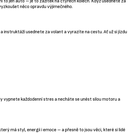
í to jen auto – je to zážitek na čtyřech kolech. Když usednete za
jí vyzkoušet něco opravdu výjimečného.
instruktáží usednete za volant a vyrazíte na cestu. Ať už si jízdu
ch, kdy vypnete každodenní stres a necháte se unést silou motoru a
který má styl, energii i emoce – a přesně to jsou věci, které si lidé