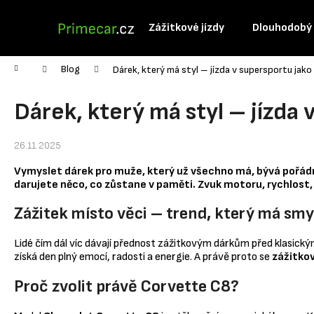
K
Přejít
na
o
Zážitkové jízdy
Dlouhodobý
obsah
Zpět
Zpět
š
do
do
í
Domů
Blog
Dárek, který má styl – jízda v supersportu jako
obchodu
obchodu
k
Dárek, který má styl – jízda 
26.11.2025
Vymyslet dárek pro muže, který už všechno má, bývá pořádn
darujete něco, co zůstane v paměti. Zvuk motoru, rychlost,
Zážitek místo věci – trend, který má smy
Lidé čím dál víc dávají přednost zážitkovým dárkům před klasický
získá den plný emocí, radosti a energie. A právě proto se
zážitkov
Proč zvolit právě Corvette C8?