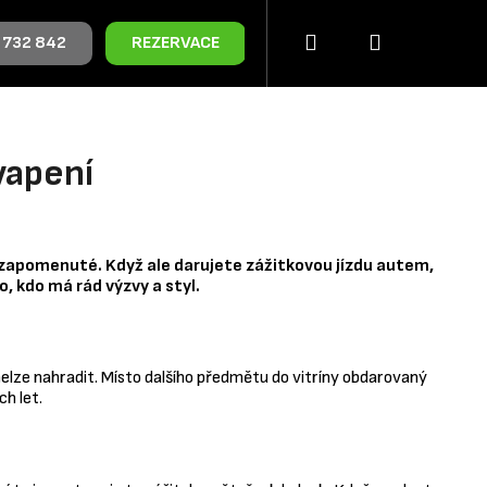
Přihlášení
Nákupní
 732 842
REZERVACE
košík
vapení
 zapomenuté. Když ale darujete zážitkovou jízdu autem,
, kdo má rád výzvy a styl.
elze nahradit. Místo dalšího předmětu do vitríny obdarovaný
ch let.