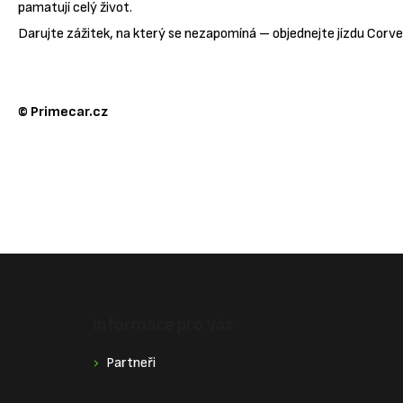
pamatují celý život.
Darujte zážitek, na který se nezapomíná – objednejte jízdu Corve
© Primecar.cz
Z
á
Informace pro vás
p
a
Partneři
t