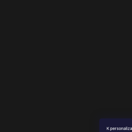
í
K personaliza