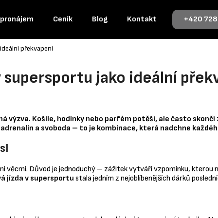
 pronájem
Ceník
Blog
Kontakt
+420 728
 ideální překvapení
Co potřebujete najít?
v supersportu jako ideální přek
HLEDAT
á výzva. Košile, hodinky nebo parfém potěší, ale často skončí
 adrenalin a svoboda – to je kombinace, která nadchne každého
sl
mi věcmi. Důvod je jednoduchý – zážitek vytváří vzpomínku, kterou n
á jízda v supersportu
stala jedním z nejoblíbenějších dárků poslední