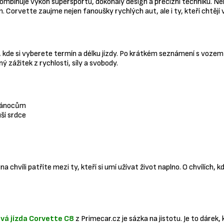
mbinuje výkon supersportu, dokonalý design a precizní techniku. Nen
em. Corvette zaujme nejen fanoušky rychlých aut, ale i ty, kteří chtě
de si vyberete termín a délku jízdy. Po krátkém seznámení s vozem a 
 zážitek z rychlosti, síly a svobody.
 Vánocům
ší srdce
že na chvíli patříte mezi ty, kteří si umí užívat život naplno. O chvílí
vá jízda Corvette C8
z Primecar.cz je sázka na jistotu. Je to dárek, 