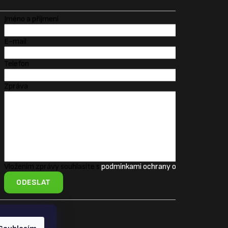
Jméno a příjmení
E-mail
Telefon
Zpráva
Vložením zprávy souhlasíte s
podmínkami ochrany osobních údajů